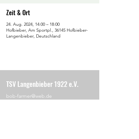
Zeit & Ort
24. Aug. 2024, 14:00 – 18:00
Hofbieber, Am Sportpl., 36145 Hofbieber-
Langenbieber, Deutschland
TSV Langenbieber 1922 e.V.
bob-farmer@web.de
Am Hofberg 26
36145 Hofbieber
Impressum
Formular Beitrittserklärung