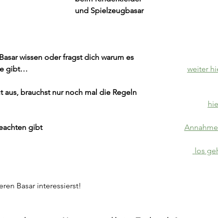
und Spielzeugbasar
r wissen oder fragst dich warum es                            
                                                                            
weiter hi
s, brauchst nur noch mal die Regeln                           
hie
eachten gibt
Annahme
                                                                                      
los geh
ren Basar interessierst!