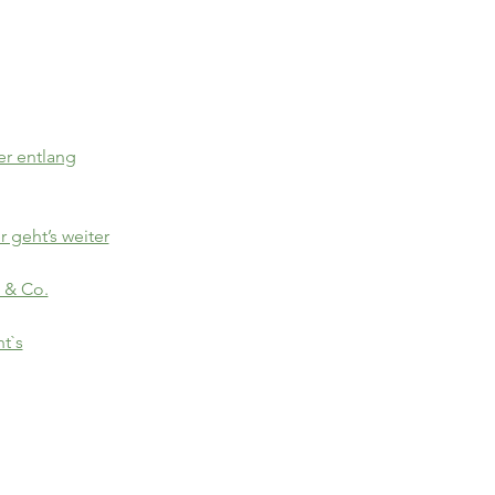
er entlang
r geht’s weiter
 & Co.
t`s