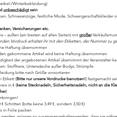
t (Herbst-/Winterbekleidung)
d 
unbeschädigt
 sein
cken, Schneeanzüge, festliche Mode, Schwangerschaftskleider o
anken, Versicherungen etc.
s – außen (am besten auf allen Seiten) mit 
großer
 Verkäufernum
nden Vordruck erhaltet ihr mit den Etiketten, der Nummer zu g
 keine Haftung übernommen 
anden gekommene Artikel wird keine Haftung übernommen
ndigkeit der angebotenen Artikel übernimmt der Veranstalter k
n: Stofftiere, Unterwäsche außer Bodys, Strümpfe
leidung bitte nach Größe vorsortieren
 Etikett (
Bitte nur unsere Vordrucke benutzen!
) festgemacht se
eis in € (
keine Stecknadeln, Sicherheitsnadeln, nicht an die Kl
her
)
anbringen!
 € Schritten (bitte keine 3,49 €, sondern 3,50 €)
es in Folie packen
auft werden, müssen so zusammengehaltenwerden, dass sie währe