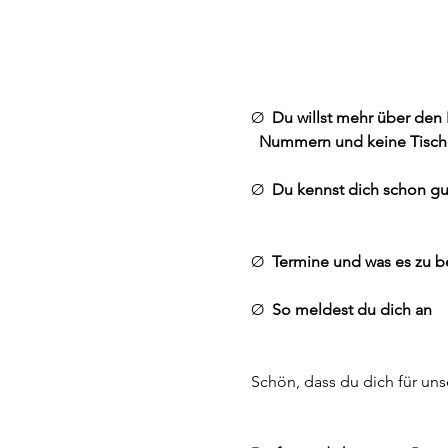
Ø  
Du willst mehr über den Basa
Nummern und keine Tische gibt…      
Ø  
Du kennst dich schon gut au
Ø  
Termine und was es zu b
Ø  
So meldest du dich an                 
Schön, dass du dich für unse