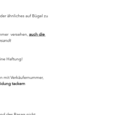
der ähnliches auf Bügel zu 
mer  versehen, 
auch die 
esandt
eine Haftung!
in mit Verkäufernummer, 
eidung tackern 
nd des Basars nicht 