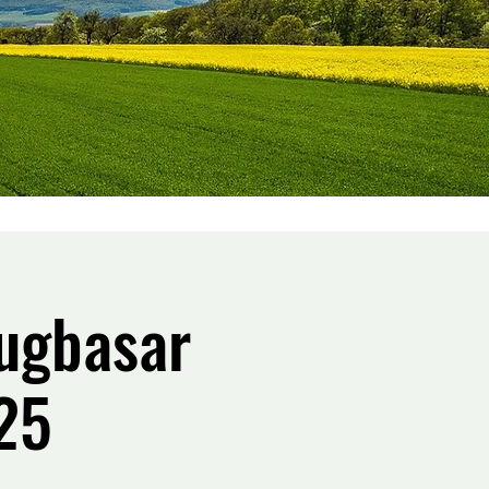
eugbasar
25