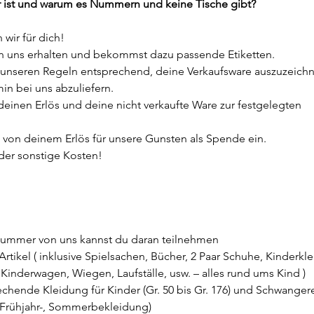
ar ist und warum es Nummern und keine Tische gibt?
wir für dich!
 uns erhalten und bekommst dazu passende Etiketten.
 unseren Regeln entsprechend, deine Verkaufsware auszuzeich
n bei uns abzuliefern.
einen Erlös und deine nicht verkaufte Ware zur festgelegten
 von deinem Erlös für unsere Gunsten als Spende ein.
der sonstige Kosten!
 Nummer von uns kannst du daran teilnehmen
tikel ( inklusive Spielsachen, Bücher, 2 Paar Schuhe, Kinderkle
inderwagen, Wiegen, Laufställe, usw. – alles rund ums Kind )
rechende Kleidung für Kinder (Gr. 50 bis Gr. 176) und Schwanger
ahr (Frühjahr-, Sommerbekleidung)