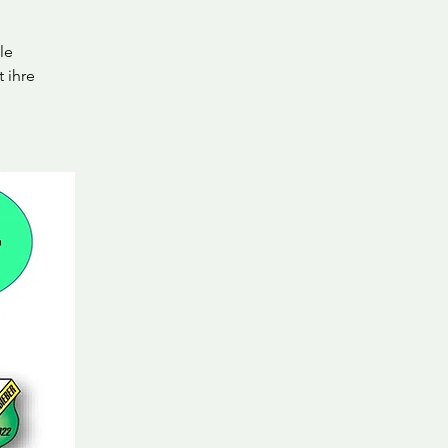
le
 ihre