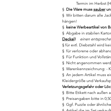
              Termin im Herbs
§  
Die Ware muss 
sauber
 un
§  Wir bitten darum alle Ja
hängen!
§  
keine Werbeartikel von B
§  Abgabe in stabilen Karton
Deckel
!    
einen entspreche
§ für evtl. Diebstahl wird
§  für verlorene oder abh
§  Für Funktion und Vollstä
§  Nicht angenommen werde
§  Warenkennzeichnung: - K
§  An jedem Artikel muss ein
Kleidergröße und Verkaufspr
Verletzungsgefahr oder Löc
§  Bitte Etikett nach außen 
§  Preisangaben bitte in 0,50
§  Ggf. Puzzle oder ähnlich
§  Artikel die im Set verk