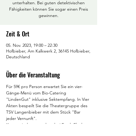
unterhalten. Bei guten detektivischen
Fähigkeiten können Sie sogar einen Preis
gewinnen.
Zeit & Ort
05. Nov. 2023, 19:00 – 22:30
Hofbieber, Am Kalkwerk 2, 36145 Hofbieber,
Deutschland
Über die Veranstaltung
Für 59€ pro Person erwartet Sie ein vier-
Gänge-Menü vom Bio-Catering 
"LindenGut" inklusive Sektempfang. In Vier 
Akten bespeilt Sie die Theatergruppe des 
TSV Langenbieber mit dem Stück "Bar 
jeder Vernunft".
Karten sind zu erwerben bei Farah Fleck: 
0176 61303080.