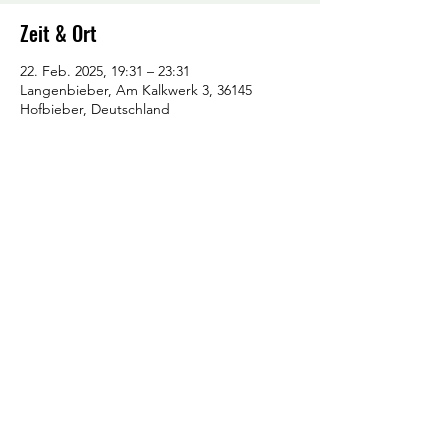
Zeit & Ort
22. Feb. 2025, 19:31 – 23:31
Langenbieber, Am Kalkwerk 3, 36145
Hofbieber, Deutschland
TSV Langenbieber 1922 e.V.
bob-farmer@web.de
Am Hofberg 26
36145 Hofbieber
Impressum
Formular Beitrittserklärung