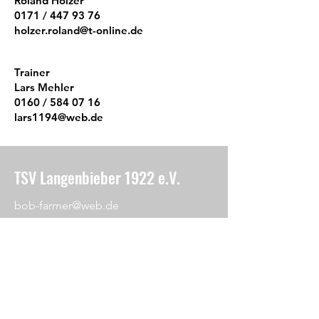
Roland Holzer
0171 /
447 93 76
holzer.roland@t-online.de
​Trainer
Lars Mehler
0160 / 584 07 16
lars1194@web.de
TSV Langenbieber 1922 e.V.
bob-farmer@web.de
Am Hofberg 26
36145 Hofbieber
Impressum
Formular Beitrittserklärung