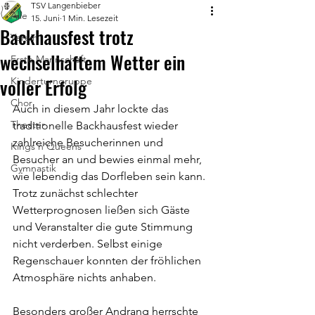
TSV Langenbieber
Alle
15. Juni
1 Min. Lesezeit
Backhausfest trotz
Verein
wechselhaftem Wetter ein
Erste Mannschaft
voller Erfolg
Kinderturngruppe
Chor
Auch in diesem Jahr lockte das 
Theater
traditionelle Backhausfest wieder 
zahlreiche Besucherinnen und 
Kings'n'Queens
Besucher an und bewies einmal mehr, 
Gymnastik
wie lebendig das Dorfleben sein kann. 
Trotz zunächst schlechter 
Wetterprognosen ließen sich Gäste 
und Veranstalter die gute Stimmung 
nicht verderben. Selbst einige 
Regenschauer konnten der fröhlichen 
Atmosphäre nichts anhaben.
Besonders großer Andrang herrschte 