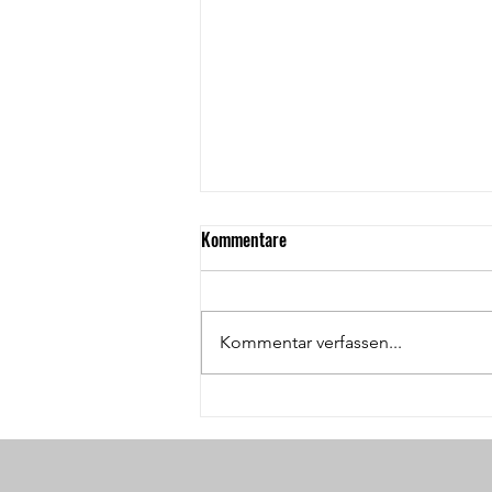
Kommentare
Kommentar verfassen...
Backhausfest trotz wechselhaftem
Wetter ein voller Erfolg