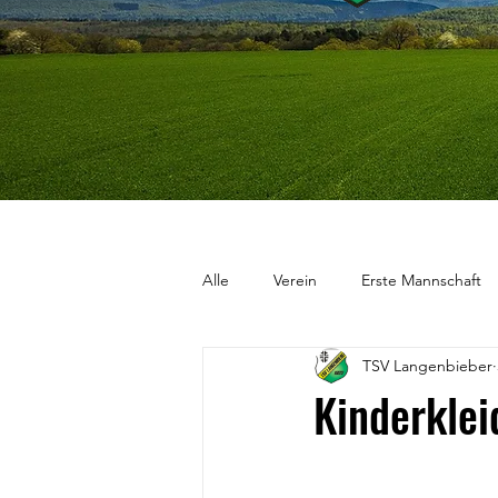
Alle
Verein
Erste Mannschaft
TSV Langenbieber
Kinderklei